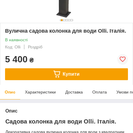
Вулична садова колонка для води Olli. Італія.
В наявності
Код: Olli
Роздріб
5 400
₴
Купити
Опис
Характеристики
Доставка
Оплата
Умови п
Опис
Садова колонка для води Olli. Італія.
Декоративна садова вулична колонка для води з квадратним