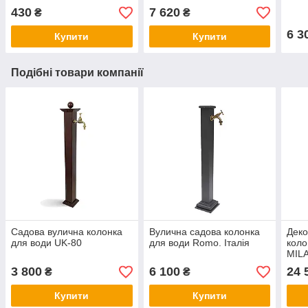
430
7 620
₴
₴
6 3
Купити
Купити
Подібні товари компанії
Садова вулична колонка
Вулична садова колонка
Деко
для води UK-80
для води Romo. Італія
коло
MILA
3 800
6 100
24 
₴
₴
Купити
Купити