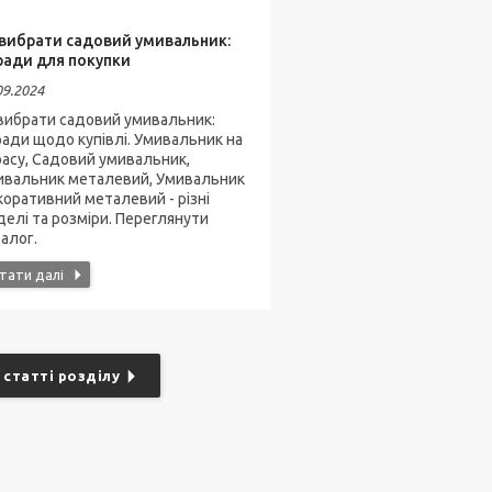
 вибрати садовий умивальник:
ради для покупки
09.2024
вибрати садовий умивальник:
ади щодо купівлі. Умивальник на
асу, Садовий умивальник,
ивальник металевий, Умивальник
оративний металевий - різні
елі та розміри. Переглянути
алог.
 статті розділу