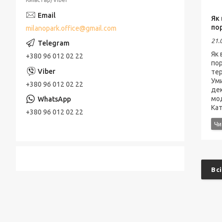
Як
по
milanopark.office@gmail.com
21.
Як 
+380 96 012 02 22
пор
тер
Ум
+380 96 012 02 22
дек
мод
Кат
+380 96 012 02 22
Всі