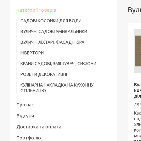
Вул
Категорії товарів
САДОВІ КОЛОНКИ ДЛЯ ВОДИ
ВУЛИЧНІ САДОВІ УМИВАЛЬНИКИ
ВУЛИЧНІ ЛІХТАРІ, ФАСАДНІ БРА
ІНВЕРТОРИ
КРАНИ САДОВІ, ЗМІШУВАЧІ, СИФОНИ
РОЗЕТИ ДЕКОРАТИВНІ
Ву
КУЛІНАРНА НАКЛАДКА НА КУХОННУ
ко
СТІЛЬНИЦЮ
діл
Про нас
28.
Ка
Відгуки
под
Ул
Доставка та оплата
кол
мо
Портфоліо