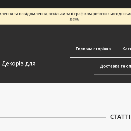
ення та повідомлення, оскільки за її графіком роботи сьогодні в
день.
Головна сторінка
Кате
н Декорів для
Доставка та о
СТАТТІ