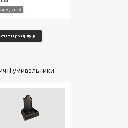
алог.
 статті розділу
ичні умивальники