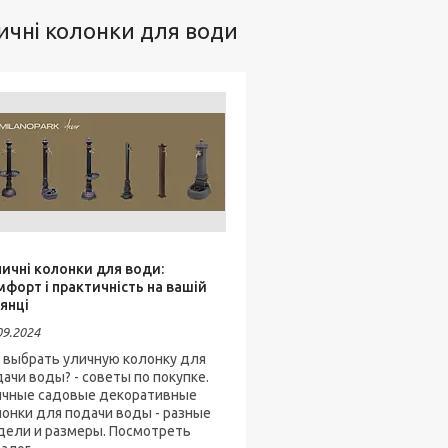
ичні колонки для води
личні колонки для води:
мфорт і практичність на вашій
янці
09.2024
к выбрать уличную колонку для
ачи воды? - советы по покупке.
ичные садовые декоративные
онки для подачи воды - разные
дели и размеры. Посмотреть