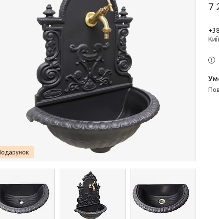
7 
+38
Киї
п
Подарунок