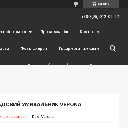
Кошик
+380 (96) 012-02-22
горії товарів
Про компанію
Контакти
плата
Фотогалерея
Товари зі знижками
Договір публічної оферти
Блог
АДОВИЙ УМИВАЛЬНИК VERONA
ає в наявності
Код:
Verona