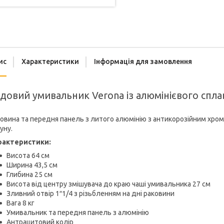
ис
Характеристики
Інформація для замовлення
довий умивальник Verona із алюмінієвого сплаву
овина та передня панель з литого алюмінію з антикорозійним хр
уну.
рактеристики:
Висота 64 см
Ширина 43,5 см
Глибина 25 см
Висота від центру змішувача до краю чаші умивальника 27 см
Зливний отвір 1″1/4 з різьбленням на дні раковини
Вага 8 кг
Умивальник та передня панель з алюмінію
Антрацитовий колір