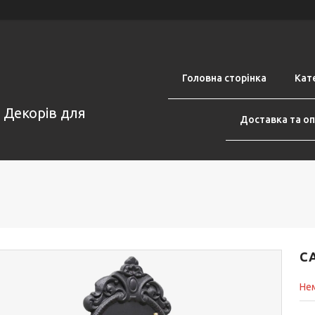
Головна сторінка
Кате
н Декорів для
Доставка та о
С
Нем