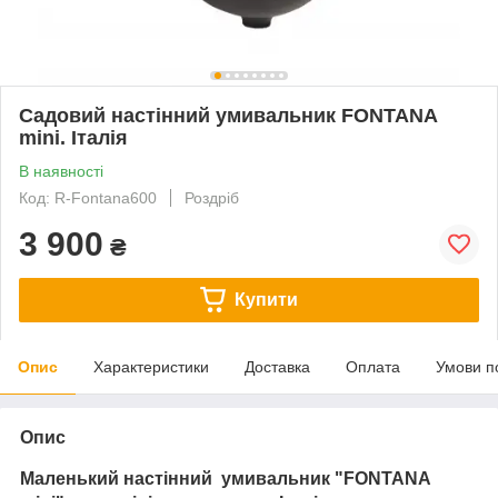
Садовий настінний умивальник FONTANA
mini. Італія
В наявності
Код: R-Fontana600
Роздріб
3 900
₴
Купити
Опис
Характеристики
Доставка
Оплата
Умови п
Опис
Маленький настінний умивальник "FONTANA