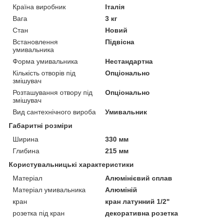
Країна виробник
Італія
Вага
3 кг
Стан
Новий
Встановлення
Підвісна
умивальника
Форма умивальника
Нестандартна
Кількість отворів під
Опціонально
змішувач
Розташування отвору під
Опціонально
змішувач
Вид сантехнічного вироба
Умивальник
Габаритні розміри
Ширина
330 мм
Глибина
215 мм
Користувальницькі характеристики
Матеріал
Алюмінієвий сплав
Матеріал умивальника
Алюміній
кран
кран латунний 1/2"
розетка під кран
декоративна розетка