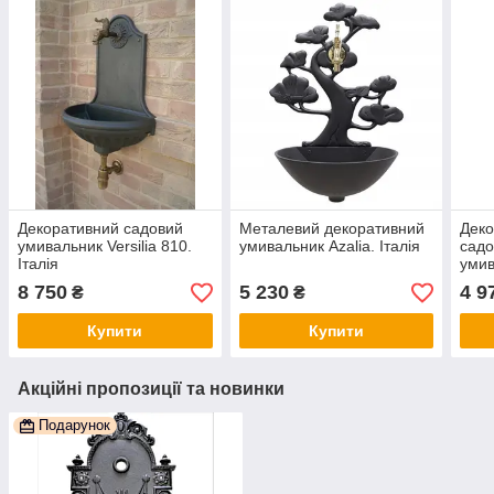
Декоративний садовий
Металевий декоративний
Деко
умивальник Versilia 810.
умивальник Azalia. Італія
садо
Італія
умив
Італ
8 750
5 230
4 9
₴
₴
Купити
Купити
Акційні пропозиції та новинки
Подарунок