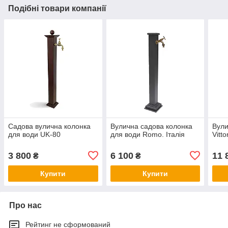
Подібні товари компанії
Садова вулична колонка
Вулична садова колонка
Вули
для води UK-80
для води Romo. Італія
Vitto
3 800
6 100
11 
₴
₴
Купити
Купити
Про нас
Рейтинг не сформований