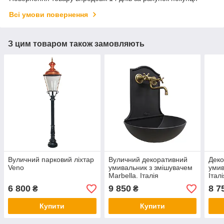
Всі умови повернення
З цим товаром також замовляють
Вуличний парковий ліхтар
Вуличний декоративний
Деко
Veno
умивальник з змішувачем
умив
Marbella. Італія
Італ
6 800
9 850
8 7
₴
₴
Купити
Купити