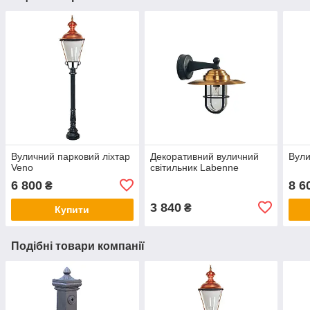
Вуличний парковий ліхтар
Декоративний вуличний
Вули
Veno
світильник Labenne
6 800
8 6
₴
3 840
₴
Купити
Подібні товари компанії