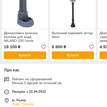
Декоративна вулична
Вуличний парковий ліхтар
Деко
колонка для води,
Veno
садо
MILANO-100 Італія
умив
Італ
18 100
6 800
4 9
₴
₴
Купити
Купити
Про нас
Рейтинг не сформований
Менше 5 відгуків за останній рік
Працює з 12.04.2012
м. Львів
Львів, Україна