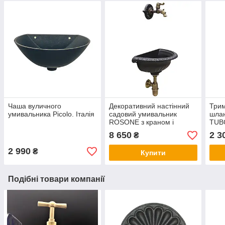
Чаша вуличного
Декоративний настінний
Трим
умивальника Picolo. Італія
садовий умивальник
шла
ROSONE з краном і
TUB
сифоном. Італія
8 650
2 3
₴
2 990
₴
Купити
Подібні товари компанії