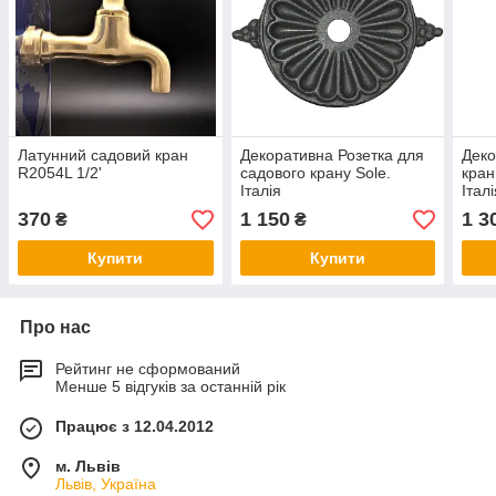
Латунний садовий кран
Декоративна Розетка для
Деко
R2054L 1/2'
садового крану Sole.
кра
Італія
Італ
370
1 150
1 3
₴
₴
Купити
Купити
Про нас
Рейтинг не сформований
Менше 5 відгуків за останній рік
Працює з 12.04.2012
м. Львів
Львів, Україна